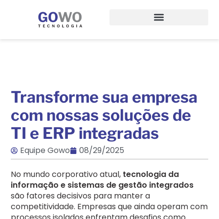
CASOS DE SUCESSO
PRODUTOS DIGITAIS
Transforme sua empresa
com nossas soluções de
TI e ERP integradas
Equipe Gowo
08/29/2025
No mundo corporativo atual,
tecnologia da
informação e sistemas de gestão integrados
são fatores decisivos para manter a
competitividade. Empresas que ainda operam com
processos isolados enfrentam desafios como